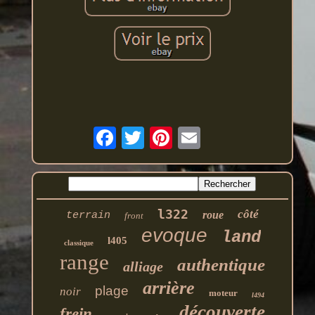
l322
côté
roue
terrain
front
evoque
land
l405
classique
range
authentique
alliage
arrière
plage
noir
moteur
l494
découverte
frein