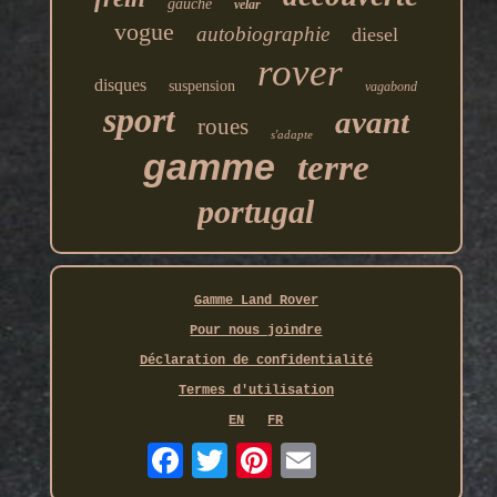
gauche
velar
vogue
autobiographie
diesel
rover
disques
suspension
vagabond
sport
avant
roues
s'adapte
gamme
terre
portugal
Gamme Land Rover
Pour nous joindre
Déclaration de confidentialité
Termes d'utilisation
EN
FR