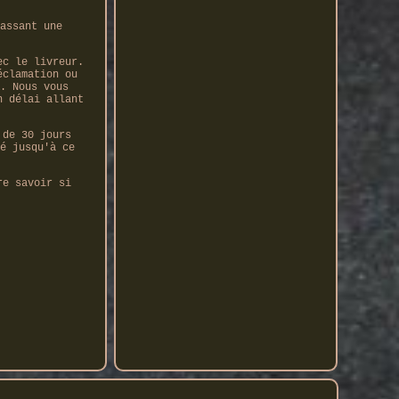
assant une
ec le livreur.
éclamation ou
. Nous vous
n délai allant
 de 30 jours
é jusqu'à ce
re savoir si