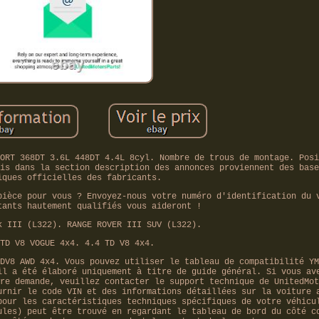
ORT 368DT 3.6L 448DT 4.4L 8cyl. Nombre de trous de montage. Posi
is dans la section description des annonces proviennent des base
iques officielles des fabricants.
pièce pour vous ? Envoyez-nous votre numéro d'identification du 
tants hautement qualifiés vous aideront !
k III (L322). RANGE ROVER III SUV (L322).
TD V8 VOGUE 4x4. 4.4 TD V8 4x4.
DV8 AWD 4x4. Vous pouvez utiliser le tableau de compatibilité YM
il a été élaboré uniquement à titre de guide général. Si vous av
re demande, veuillez contacter le support technique de UnitedMot
urnir le code VIN et des informations détaillées sur la voiture 
pour les caractéristiques techniques spécifiques de votre véhicu
ules) peut être trouvé en regardant le tableau de bord du côté c