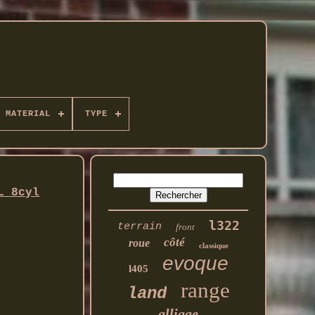
MATERIAL
TYPE
L 8cyl
l322
terrain
front
côté
roue
classique
evoque
l405
range
land
alliage