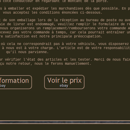
u côté conducteur en regardant le montant de la porte.
s à emballer et expédier les marchandises dès que possible. En p
, vous acceptez les conditions énoncées ci-dessous.
t de son emballage lors de la réception au bureau de poste ou av
aie de livrer est endommagé, veuillez remplir le formulaire de r
nous organiserons un remplacement/rembourserons votre commande A
ecevez pas votre commande à temps, car cela pourrait entraîner u
re satisfaction est notre principale préoccupation.
 où cela ne correspondrait pas à votre véhicule, vous disposerez
 à nous est à votre charge. L'article est de votre responsabilit
qu'il nous parvienne.
ur vérifier l'état des articles et les tester. Merci de nous fai
çu notre retour, nous le ferons manuellement.