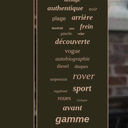
authentique
noir
arrière
plage
frein
moteur
l494
gauche
velar
découverte
vogue
autobiographie
diesel
disques
rover
suspension
sport
vagabond
roues
s'adapte
avant
gamme