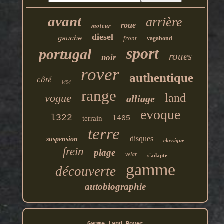
avant
arrière
moteur
roue
diesel
gauche
front
vagabond
sport
portugal
roues
noir
rover
authentique
côté
l494
range
land
vogue
alliage
evoque
l322
terrain
l405
terre
disques
suspension
classique
frein
plage
velar
s'adapte
gamme
découverte
autobiographie
Gamme Land Rover