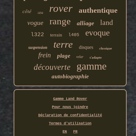
rover
authentique
côté
l494
range
land
vogue
alliage
evoque
l322
terrain
l405
terre
disques
suspension
classique
frein
plage
velar
s'adapte
gamme
découverte
autobiographie
Gamme Land Rover
Pour nous joindre
Déclaration de confidentialité
Termes d'utilisation
EN
FR