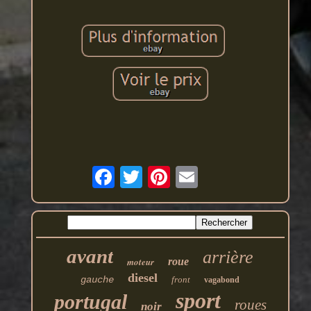
avant
arrière
moteur
roue
diesel
gauche
front
vagabond
sport
portugal
roues
noir