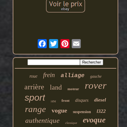
frein
alliage
roue
gauche
rover
arrière
land
moteur
sport
diesel
disques
front
l494
range
vogue
l322
suspension
evoque
authentique
classique