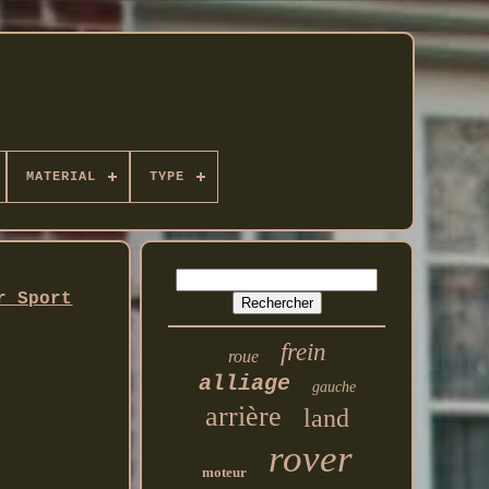
MATERIAL
TYPE
r Sport
frein
roue
alliage
gauche
arrière
land
rover
moteur