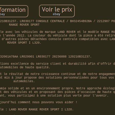
210B31237. LR030177 CONSOLE CENTRALE / BH32454B92BA / 2212907 PO
RANGE ROVER SPORT
le avec les véhicules de marque LAND ROVER et le modèle RANGE RO
e l’année 2012. La couleur du véhicule dont la pièce a été retir
 d’autres pièces détachées console centrale compatibles avec LAN
ROVER SPORT I L320.
32061A78AA LR029901 LR030177 28236888 120210B31237.
lions excellence du service client et durabilité afin d’offrir d
utomobiles de haute qualité.
t le résultat de notre croissance continue et de notre engagemen
nt mis à jour propose des solutions personnalisées pour tous vos
automobiles.
omie solide et en un environnement propre. Notre approche écolog
t des véhicules et en proposant des pièces d’occasion de haute q
ant, vous participez à une solution plus verte pour l’avenir.
jourd’hui comment nous pouvons vous aider !
le : LAND ROVER RANGE ROVER SPORT I L320.