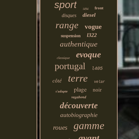
sport
front
l494
diesel
disques
range
vogue
l322
suspension
authentique
evoque
classique
portugal
l405
terre
côté
velar
plage
noir
s'adapte
vagabond
découverte
autobiographie
gamme
roues
avant