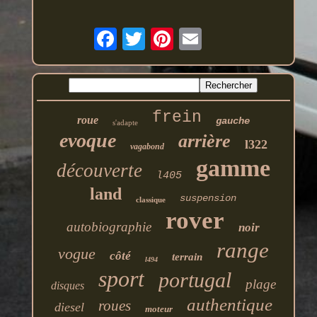
frein
roue
gauche
s'adapte
evoque
arrière
l322
vagabond
gamme
découverte
l405
land
suspension
classique
rover
autobiographie
noir
range
vogue
côté
terrain
l494
sport
portugal
plage
disques
authentique
roues
diesel
moteur