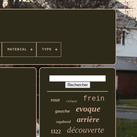
MATERIAL
TYPE
frein
roue
s'adapte
evoque
gauche
arrière
vagabond
découverte
l322