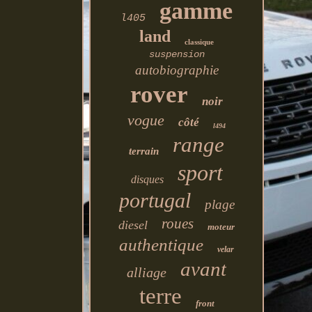
gamme
l405
land
classique
suspension
autobiographie
rover
noir
vogue
côté
l494
range
terrain
sport
disques
portugal
plage
roues
diesel
moteur
authentique
velar
avant
alliage
terre
front