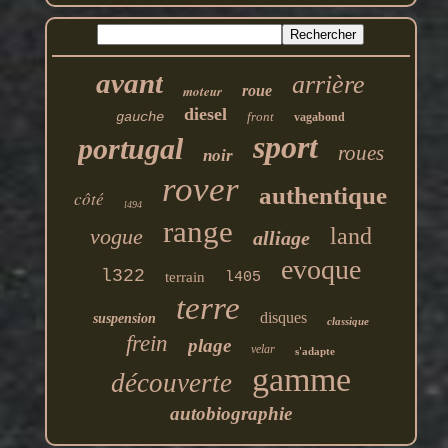
avant
arrière
moteur
roue
diesel
gauche
front
vagabond
sport
portugal
roues
noir
rover
authentique
côté
l494
range
land
vogue
alliage
evoque
l322
terrain
l405
terre
disques
suspension
classique
frein
plage
velar
s'adapte
gamme
découverte
autobiographie