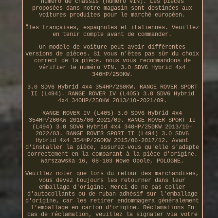
numéro de châssis (numéro VIN). Les pièces
proposées dans notre magasin sont destinées aux
voitures produites pour le marché européen.
Îles françaises, espagnoles et italiennes. Veuillez
en tenir compte avant de commander.
Un modèle de voiture peut avoir différentes
versions de pièces. Si vous n'êtes pas sûr du choix
correct de la pièce, nous vous recommandons de
vérifier le numéro VIN. 3.0 SDV6 Hybrid 4x4
340HP/250KW.
3.0 SDV6 Hybrid 4x4 354HP/260KW. RANGE ROVER SPORT
II (L494). RANGE ROVER IV (L405) 3.0 SDV6 Hybrid
4x4 340HP/250KW 2013/10-2021/09.
RANGE ROVER IV (L405) 3.0 SDV6 Hybrid 4x4
354HP/260KW 2015/06-2021/09. RANGE ROVER SPORT II
(L494) 3.0 SDV6 Hybrid 4x4 340HP/250KW 2013/10-
2022/03. RANGE ROVER SPORT II (L494) 3.0 SDV6
Hybrid 4x4 354HP/260KW 2015/06-2017/12. Avant
d'installer la pièce, assurez-vous qu'elle s'adapte
correctement en la comparant à la pièce d'origine.
Warszawska 16, 08-103 Nowe Opole, POLOGNE.
Veuillez noter que lors du retour des marchandises,
vous devez toujours les retourner dans leur
emballage d'origine. Merci de ne pas coller
d'autocollants ou de ruban adhésif sur l'emballage
d'origine, car les retirer endommagera généralement
l'emballage en carton d'origine. Réclamations En
cas de réclamation, veuillez la signaler via votre