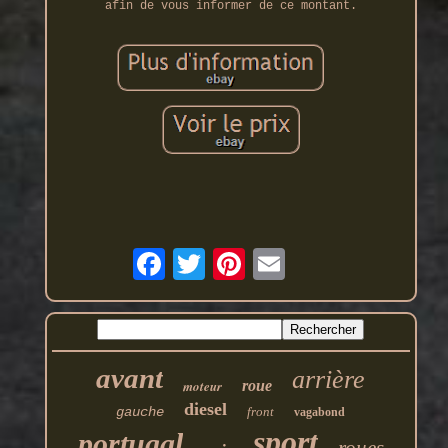
afin de vous informer de ce montant.
avant
arrière
moteur
roue
diesel
gauche
front
vagabond
sport
portugal
roues