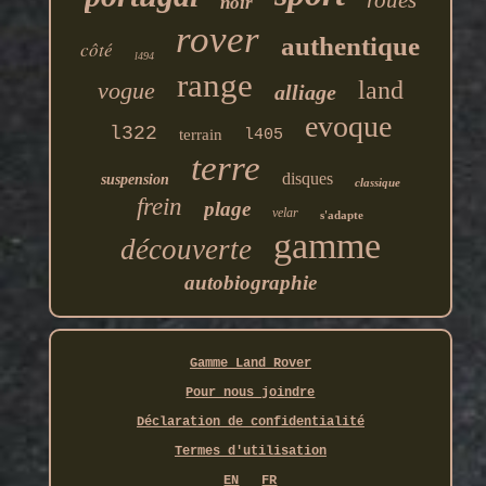
noir
rover
authentique
côté
l494
range
land
vogue
alliage
evoque
l322
terrain
l405
terre
disques
suspension
classique
frein
plage
velar
s'adapte
gamme
découverte
autobiographie
Gamme Land Rover
Pour nous joindre
Déclaration de confidentialité
Termes d'utilisation
EN
FR