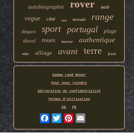
rover
autobiographie
noir
range
vogue
côté
terrain
l494
sport
portugal
plage
disques
authentique
roues
diesel
moteur
terre
avant
alliage
front
velar
Gamme Land Rover
Pour nous joindre
Déclaration de confidentialité
Termes d'utilisation
EN
FR