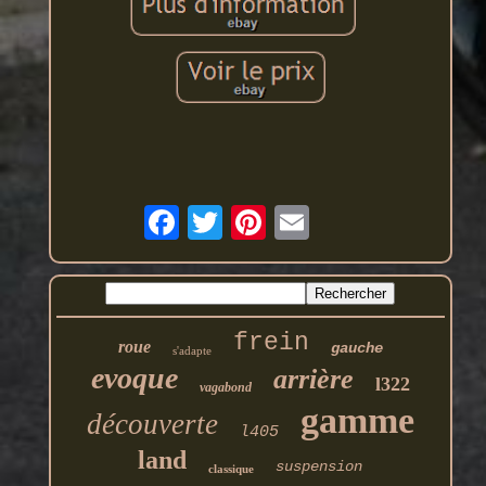
frein
roue
gauche
s'adapte
evoque
arrière
l322
vagabond
gamme
découverte
l405
land
suspension
classique