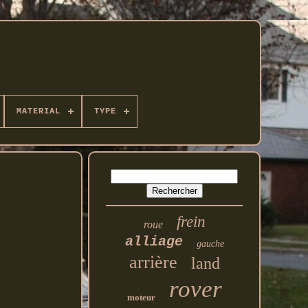
MATERIAL
TYPE
frein
roue
alliage
gauche
arrière
land
rover
moteur