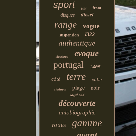
sport
front
l494
diesel
disques
range
vogue
l322
suspension
authentique
evoque
classique
portugal
l405
terre
côté
velar
plage
noir
s'adapte
vagabond
découverte
autobiographie
gamme
roues
avant