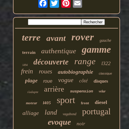
rover
terre
avant
gauche
gamme
authentique
terrain
range
découverte
l322
l494
frein
roues
autobiographie
classique
vogue
plage
côté
roue
disques
arrière
suspension
velar
s'adapte
sport
diesel
l405
moteur
front
portugal
land
alliage
vagabond
evoque
noir