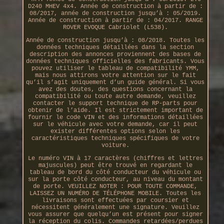
D240 MHEV 4x4. Année de construction à partir de :
08/2017, année de construction jusqu’à : 05/2019.
Année de construction à partir de : 04/2017. RANGE
ROVER EVOQUE Cabriolet (L538).
Année de construction jusqu’à : 08/2018. Toutes les
données techniques détaillées dans la section
description des annonces proviennent des bases de
données techniques officielles des fabricants. Vous
pouvez utiliser le tableau de compatibilité YMM,
mais nous attirons votre attention sur le fait
qu’il s’agit uniquement d’un guide général. Si vous
avez des doutes, des questions concernant la
compatibilité ou toute autre demande, veuillez
contacter le support technique de RP-parts pour
obtenir de l’aide. Il est strictement important de
fournir le code VIN et des informations détaillées
sur le véhicule avec votre demande, car il peut
exister différentes options selon les
caractéristiques techniques spécifiques de votre
voiture.
Le numéro VIN à 17 caractères (chiffres et lettres
majuscules) peut être trouvé en regardant le
tableau de bord du côté conducteur du véhicule ou
sur la porte côté conducteur, au niveau du montant
de porte. VEUILLEZ NOTER : POUR TOUTE COMMANDE,
LAISSEZ UN NUMÉRO DE TÉLÉPHONE MOBILE. Toutes les
livraisons sont effectuées par coursier et
nécessitent généralement une signature. Veuillez
vous assurer que quelqu’un est présent pour signer
la réception du colis. Commandes retardées/perdues