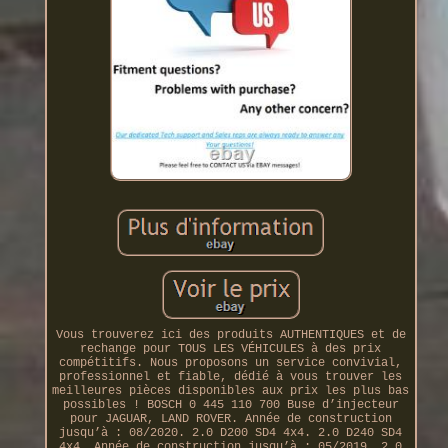
Vous trouverez ici des produits AUTHENTIQUES et de
rechange pour TOUS LES VÉHICULES à des prix
compétitifs. Nous proposons un service convivial,
professionnel et fiable, dédié à vous trouver les
meilleures pièces disponibles aux prix les plus bas
possibles ! BOSCH 0 445 110 700 Buse d’injecteur
pour JAGUAR, LAND ROVER. Année de construction
jusqu’à : 08/2020. 2.0 D200 SD4 4x4. 2.0 D240 SD4
4x4. Année de construction jusqu’à : 05/2019. 2.0