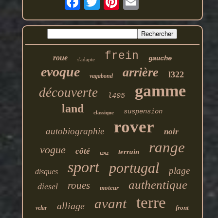
frein
roue
gauche
s'adapte
evoque
arrière
l322
vagabond
gamme
découverte
l405
land
suspension
classique
rover
autobiographie
noir
range
vogue
côté
terrain
l494
sport
portugal
plage
disques
authentique
roues
diesel
moteur
terre
avant
alliage
front
velar