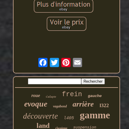
frein
roue
gauche
s'adapte
evoque
arrière
l322
vagabond
gamme
découverte
l405
land
suspension
classique