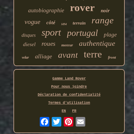
rover
autobiographie
noir
range
vogue
côté
terrain
l494
sport
portugal
plage
disques
authentique
roues
diesel
moteur
terre
avant
alliage
front
velar
Gamme Land Rover
Pour nous joindre
Déclaration de confidentialité
Termes d'utilisation
EN
FR