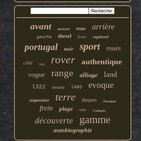
avant
arrière
moteur
roue
diesel
gauche
front
vagabond
sport
portugal
roues
noir
rover
authentique
côté
l494
range
land
vogue
alliage
evoque
l322
terrain
l405
terre
disques
suspension
classique
frein
plage
velar
s'adapte
gamme
découverte
autobiographie