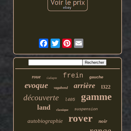
frein
roue
gauche
s'adapte
evoque
arrière
l322
vagabond
gamme
découverte
l405
land
suspension
classique
rover
autobiographie
noir
range