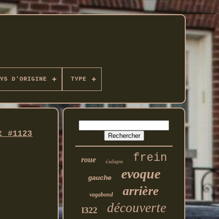
YS D'ORIGINE
TYPE
t #1123
frein
roue
s'adapte
evoque
gauche
arrière
vagabond
découverte
l322