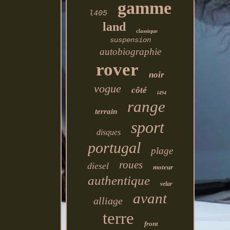
gamme
l405
land
classique
suspension
autobiographie
rover
noir
vogue
côté
l494
range
terrain
sport
disques
portugal
plage
roues
diesel
moteur
authentique
velar
avant
alliage
terre
front