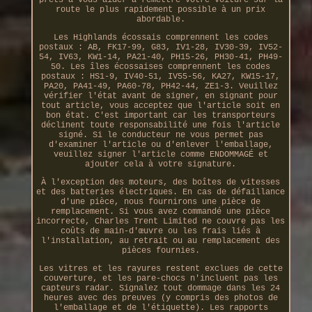
route le plus rapidement possible à un prix
abordable.
Les Highlands écossais comprennent les codes
postaux : AB, FK17-99, G83, IV1-28, IV30-39, IV52-
54, IV63, KW1-14, PA21-40, PH15-26, PH30-41, PH49-
50. Les îles écossaises comprennent les codes
postaux : HS1-9, IV40-51, IV55-56, KA27, KW15-17,
PA20, PA41-49, PA60-78, PH42-44, ZE1-3. Veuillez
vérifier l'état avant de signer, en signant pour
tout article, vous acceptez que l'article soit en
bon état. C'est important car les transporteurs
déclinent toute responsabilité une fois l'article
signé. Si le conducteur ne vous permet pas
d'examiner l'article ou d'enlever l'emballage,
veuillez signer l'article comme ENDOMMAGÉ et
ajouter cela à votre signature.
À l'exception des moteurs, des boîtes de vitesses
et des batteries électriques. En cas de défaillance
d'une pièce, nous fournirons une pièce de
remplacement. Si vous avez commandé une pièce
incorrecte, Charles Trent Limited ne couvre pas les
coûts de main-d'œuvre ou les frais liés à
l'installation, au retrait ou au remplacement des
pièces fournies.
Les vitres et les rayures restent exclues de cette
couverture, et les pare-chocs n'incluent pas les
capteurs radar. Signalez tout dommage dans les 24
heures avec des preuves (y compris des photos de
l'emballage et de l'étiquette). Les rapports