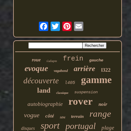
frein
roue
gauche
s'adapte
evoque
arrière
l322
vagabond
gamme
découverte
l405
land
suspension
classique
rover
autobiographie
noir
range
vogue
côté
terrain
l494
sport
portugal
plage
disques