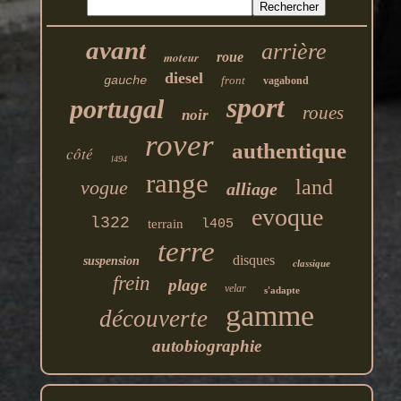
avant
arrière
moteur
roue
diesel
gauche
front
vagabond
sport
portugal
roues
noir
rover
authentique
côté
l494
range
land
vogue
alliage
evoque
l322
terrain
l405
terre
disques
suspension
classique
frein
plage
velar
s'adapte
gamme
découverte
autobiographie