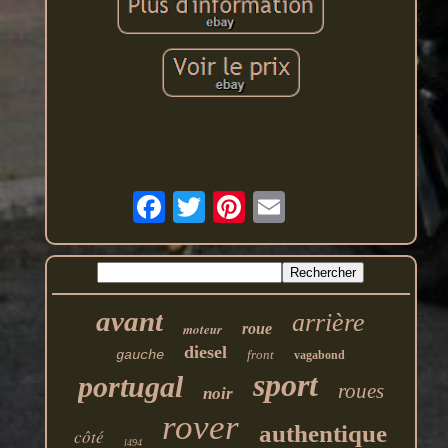
avant
arrière
moteur
roue
diesel
gauche
front
vagabond
sport
portugal
roues
noir
rover
authentique
côté
l494