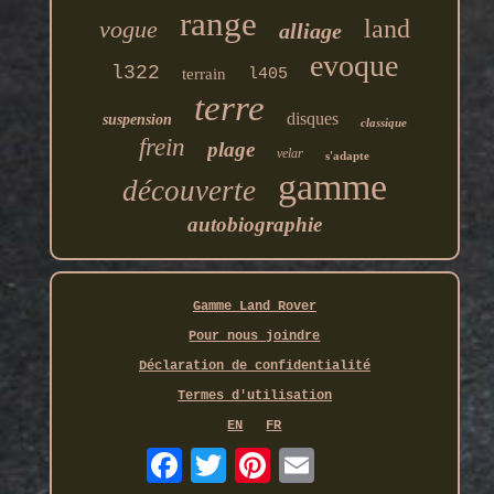
range
land
vogue
alliage
evoque
l322
terrain
l405
terre
disques
suspension
classique
frein
plage
velar
s'adapte
gamme
découverte
autobiographie
Gamme Land Rover
Pour nous joindre
Déclaration de confidentialité
Termes d'utilisation
EN
FR