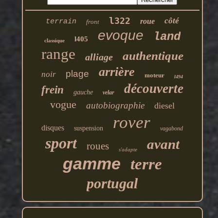
l322
côté
roue
terrain
front
evoque
land
l405
classique
range
authentique
alliage
arrière
plage
noir
moteur
l494
découverte
frein
gauche
velar
vogue
autobiographie
diesel
rover
disques
suspension
vagabond
sport
avant
roues
s'adapte
gamme
terre
portugal