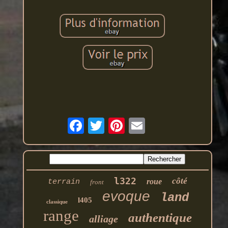
l322
côté
roue
terrain
front
evoque
land
l405
classique
range
authentique
alliage