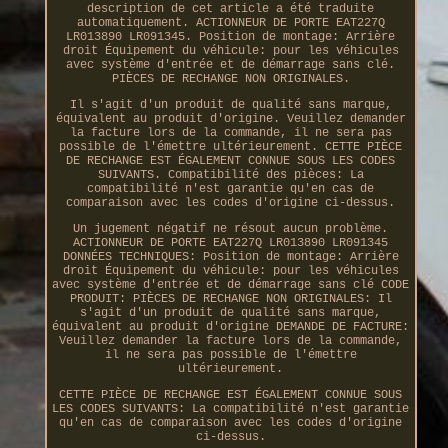
description de cet article a été traduite
automatiquement. ACTIONNEUR DE PORTE EAT227Q
LR013890 LR091345. Position de montage: Arrière
droit Équipement du véhicule: pour les véhicules
avec système d'entrée et de démarrage sans clé.
PIÈCES DE RECHANGE NON ORIGINALES.
Il s'agit d'un produit de qualité sans marque,
équivalent au produit d'origine. Veuillez demander
la facture lors de la commande, il ne sera pas
possible de l'émettre ultérieurement. CETTE PIÈCE
DE RECHANGE EST ÉGALEMENT CONNUE SOUS LES CODES
SUIVANTS. Compatibilité des pièces: La
compatibilité n'est garantie qu'en cas de
comparaison avec les codes d'origine ci-dessus.
Un jugement négatif ne résout aucun problème.
ACTIONNEUR DE PORTE EAT227Q LR013890 LR091345
DONNÉES TECHNIQUES: Position de montage: Arrière
droit Équipement du véhicule: pour les véhicules
avec système d'entrée et de démarrage sans clé CODE
PRODUIT: PIÈCES DE RECHANGE NON ORIGINALES: Il
s'agit d'un produit de qualité sans marque,
équivalent au produit d'origine DEMANDE DE FACTURE:
Veuillez demander la facture lors de la commande,
il ne sera pas possible de l'émettre
ultérieurement.
CETTE PIÈCE DE RECHANGE EST ÉGALEMENT CONNUE SOUS
LES CODES SUIVANTS: La compatibilité n'est garantie
qu'en cas de comparaison avec les codes d'origine
ci-dessus.