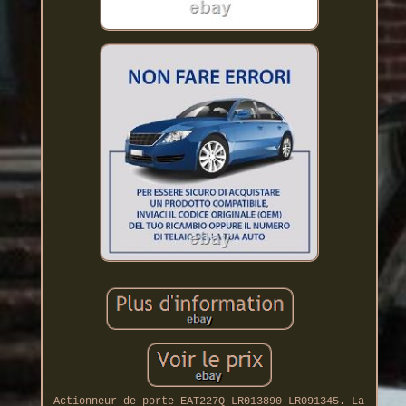
Actionneur de porte EAT227Q LR013890 LR091345. La