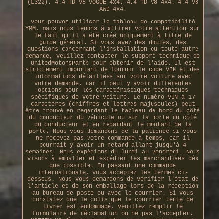
(L322). 4.4 TD V8 VOGUE 4x4. 4.4 TD V8 4x4. 4.4 V8
AWD 4x4.
Vous pouvez utiliser le tableau de compatibilité
YMM, mais nous tenons à attirer votre attention sur
le fait qu'il a été créé uniquement à titre de
guide général. Si vous avez des doutes, des
questions concernant l'installation ou toute autre
demande, veuillez contacter le support technique de
UnitedMotorsParts pour obtenir de l'aide. Il est
strictement important de fournir le code VIN et des
informations détaillées sur votre voiture avec
votre demande, car il peut y avoir différentes
options pour les caractéristiques techniques
spécifiques de votre voiture. Le numéro VIN à 17
caractères (chiffres et lettres majuscules) peut
être trouvé en regardant le tableau de bord du côté
du conducteur du véhicule ou sur la porte du côté
du conducteur et en regardant le montant de la
porte. Nous vous demandons de la patience si vous
ne recevez pas votre commande à temps, car il
pourrait y avoir un retard allant jusqu'à 4
semaines. Nous expédions du lundi au vendredi. Nous
visons à emballer et expédier les marchandises dès
que possible. En passant une commande
internationale, vous acceptez les termes ci-
dessous. Nous vous demandons de vérifier l'état de
l'article et de son emballage lors de la réception
au bureau de poste ou avec le courrier. Si vous
constatez que le colis que le courrier tente de
livrer est endommagé, veuillez remplir le
formulaire de réclamation ou ne pas l'accepter.