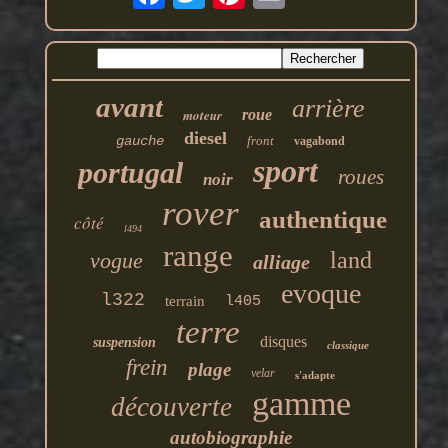
avant
arrière
moteur
roue
diesel
gauche
front
vagabond
sport
portugal
roues
noir
rover
authentique
côté
l494
range
land
vogue
alliage
evoque
l322
terrain
l405
terre
disques
suspension
classique
frein
plage
velar
s'adapte
gamme
découverte
autobiographie