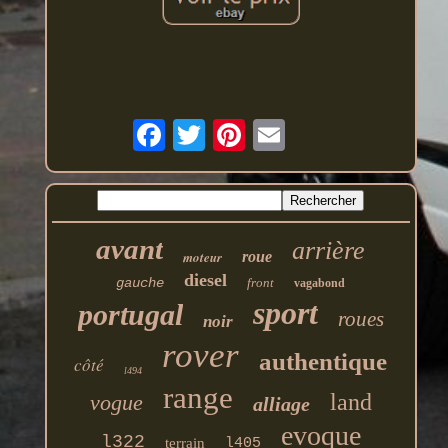
avant
arrière
moteur
roue
diesel
gauche
front
vagabond
sport
portugal
roues
noir
rover
authentique
côté
l494
range
land
vogue
alliage
evoque
l322
terrain
l405