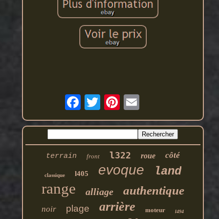
l322
côté
roue
terrain
front
evoque
land
l405
classique
range
authentique
alliage
arrière
plage
noir
moteur
l494