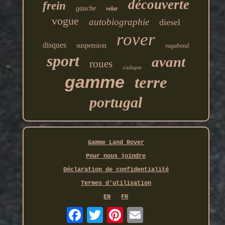
découverte
frein
gauche
velar
vogue
autobiographie
diesel
rover
disques
suspension
vagabond
sport
avant
roues
s'adapte
gamme
terre
portugal
Gamme Land Rover
Pour nous joindre
Déclaration de confidentialité
Termes d'utilisation
EN
FR