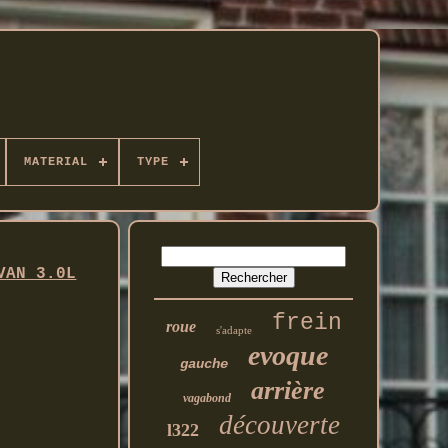
MATERIAL
TYPE
VAN 3.0L
frein
roue
s'adapte
evoque
gauche
arrière
vagabond
découverte
l322