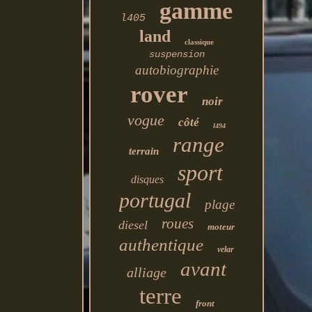
gamme
l405
land
classique
suspension
autobiographie
rover
noir
vogue
côté
l494
range
terrain
sport
disques
portugal
plage
roues
diesel
moteur
authentique
velar
avant
alliage
terre
front