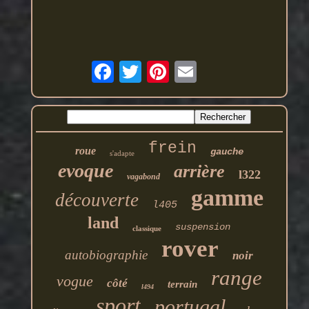
frein
roue
gauche
s'adapte
evoque
arrière
l322
vagabond
gamme
découverte
l405
land
suspension
classique
rover
autobiographie
noir
range
vogue
côté
terrain
l494
sport
portugal