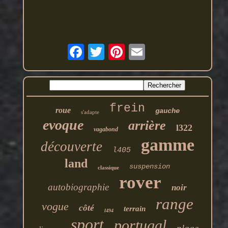
frein
roue
gauche
s'adapte
evoque
arrière
l322
vagabond
gamme
découverte
l405
land
suspension
classique
rover
autobiographie
noir
range
vogue
côté
terrain
l494
sport
portugal