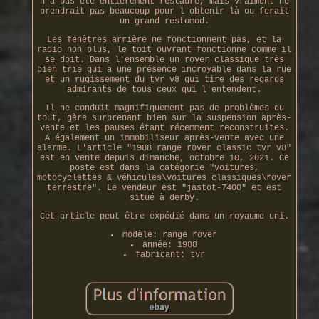
n'a pas été entièrement restauré, mais vraiment ne
prendrait pas beaucoup pour l'obtenir là ou ferait
un grand restomod.
Les fenêtres arrière ne fonctionnent pas, et la
radio non plus, le toit ouvrant fonctionne comme il
se doit. Dans l'ensemble un rover classique très
bien trié qui a une présence incroyable dans la rue
et un rugissement du tvr v8 qui tire des regards
admirants de tous ceux qui l'entendent.
Il ne conduit magnifiquement pas de problèmes du
tout, gère surprenant bien sur la suspension après-
vente et les pauses étant récemment reconstruites.
A également un immobiliseur après-vente avec une
alarme. L'article "1988 range rover classic tvr v8"
est en vente depuis dimanche, octobre 10, 2021. Ce
poste est dans la catégorie "voitures,
motocyclettes & véhicules\voitures classiques\rover
terrestre". Le vendeur est "jastot-7400" et est
situé à derby.
Cet article peut être expédié dans un royaume uni.
modèle: range rover
année: 1988
fabricant: tvr