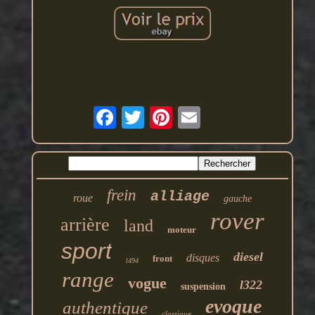
frein
alliage
roue
gauche
rover
arrière
land
moteur
sport
diesel
disques
front
l494
range
vogue
l322
suspension
evoque
authentique
classique