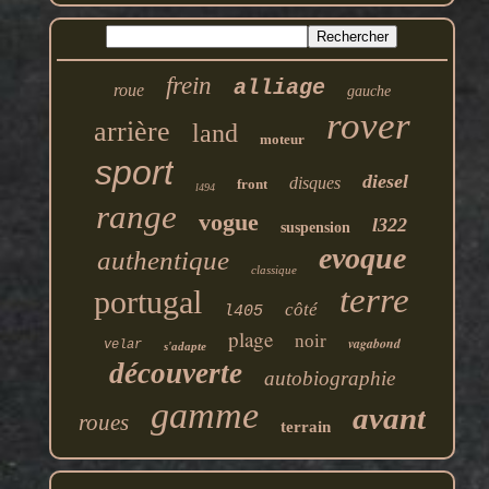
frein
alliage
roue
gauche
rover
arrière
land
moteur
sport
diesel
disques
front
l494
range
vogue
l322
suspension
evoque
authentique
classique
terre
portugal
côté
l405
plage
noir
vagabond
velar
s'adapte
découverte
autobiographie
gamme
avant
roues
terrain