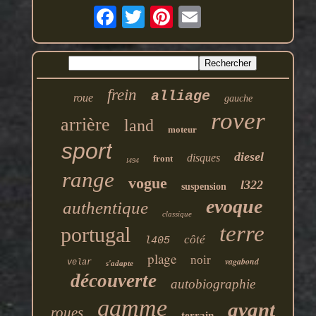
frein
alliage
roue
gauche
rover
arrière
land
moteur
sport
diesel
disques
front
l494
range
vogue
l322
suspension
evoque
authentique
classique
terre
portugal
côté
l405
plage
noir
vagabond
velar
s'adapte
découverte
autobiographie
gamme
avant
roues
terrain